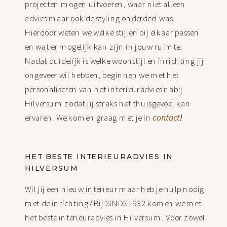
projecten mogen uitvoeren, waar niet alleen
advies maar ook de styling onderdeel was.
Hierdoor weten we welke stijlen bij elkaar passen
en wat er mogelijk kan zijn in jouw ruimte.
Nadat duidelijk is welke woonstijl en inrichting jij
ongeveer wil hebben, beginnen we met het
personaliseren van het interieuradvies nabij
Hilversum zodat jij straks het thuisgevoel kan
ervaren. We komen graag met je in
contact
!
HET BESTE INTERIEURADVIES IN
HILVERSUM
Wil jij een nieuw interieur maar heb je hulp nodig
met de inrichting? Bij SINDS1932 komen we met
het beste interieuradvies in Hilversum. Voor zowel