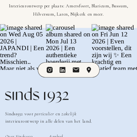
Interieurontwerp per plaats:
Amersfoort
,
Blaricum
,
Bussum
,
Hilversum
,
Laren
,
Nijkerk
en meer.
Sinds1932 voor
particulier
en
zakelijk
interieurontwerp in alle delen van het land.
Over Sinds1932
Aanbod