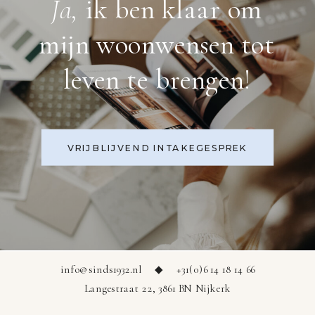
Ja,
ik ben klaar om
mijn woonwensen tot
leven te brengen!
VRIJBLIJVEND INTAKEGESPREK
info@sinds1932.nl
◆
+31(0)6 14 18 14 66
Langestraat 22, 3861 BN Nijkerk