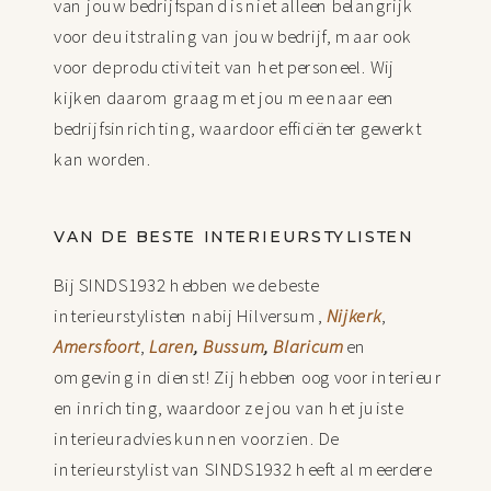
van jouw bedrijfspand is niet alleen belangrijk
voor de uitstraling van jouw bedrijf, maar ook
voor de productiviteit van het personeel. Wij
kijken daarom graag met jou mee naar een
bedrijfsinrichting, waardoor efficiënter gewerkt
kan worden.
VAN DE BESTE INTERIEURSTYLISTEN
Bij SINDS1932 hebben we de beste
interieurstylisten nabij Hilversum,
Nijkerk
,
Amersfoort
,
Laren
,
Bussum
,
Blaricum
en
omgeving in dienst! Zij hebben oog voor interieur
en inrichting, waardoor ze jou van het juiste
interieuradvies kunnen voorzien. De
interieurstylist van SINDS1932 heeft al meerdere