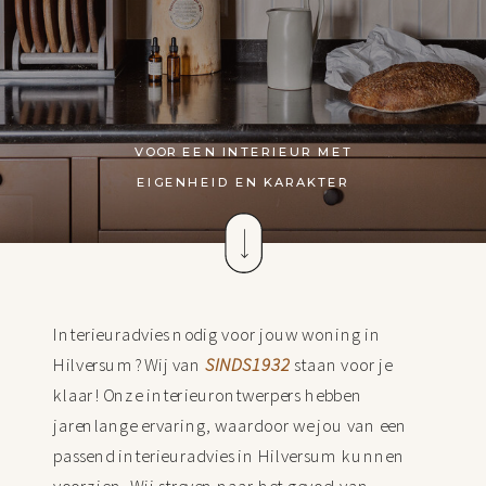
VOOR EEN INTERIEUR MET
EIGENHEID EN KARAKTER
Interieuradvies nodig voor jouw woning in
Hilversum? Wij van
SINDS1932
staan voor je
klaar! Onze interieurontwerpers hebben
jarenlange ervaring, waardoor we jou van een
passend interieuradvies in Hilversum kunnen
voorzien. Wij streven naar het gevoel van